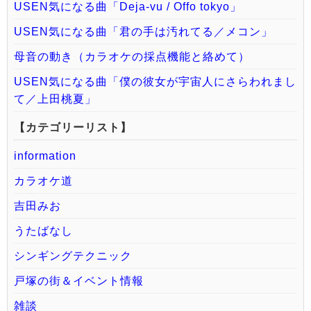
USEN気になる曲「Deja-vu / Offo tokyo」
USEN気になる曲「君の手は汚れてる／メコン」
母音の動き（カラオケの採点機能と絡めて）
USEN気になる曲「僕の彼女が宇宙人にさらわれまし
て／上田桃夏」
【カテゴリーリスト】
information
カラオケ道
吉田みお
うたばなし
シンギングテクニック
戸塚の街＆イベント情報
雑談