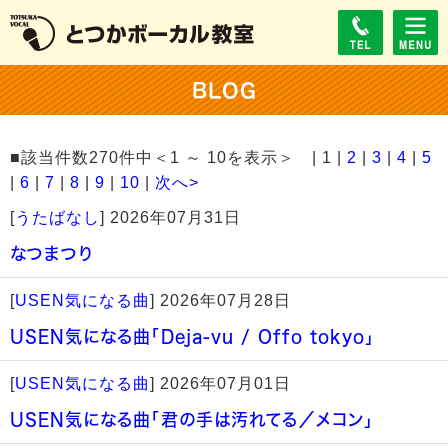
BLOG
■該当件数270件中＜1 ～ 10を表示＞ | 1 |
2
|
3
|
4
|
5
|
6
|
7
|
8
|
9
|
10
|
次へ>
[
うたばなし
]
2026年07月31日
なつまつり
[
USEN気になる曲
]
2026年07月28日
USEN気になる曲「Deja-vu / Offo tokyo」
[
USEN気になる曲
]
2026年07月01日
USEN気になる曲「君の手は汚れてる／メコン」