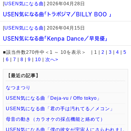
[
USEN気になる曲
]
2026年04月28日
USEN気になる曲「トラボジマ／BILLY BOO 」
[
USEN気になる曲
]
2026年04月15日
USEN気になる曲「Kenpa Dance／早見優」
■該当件数270件中＜1 ～ 10を表示＞ | 1 |
2
|
3
|
4
|
5
|
6
|
7
|
8
|
9
|
10
|
次へ>
【最近の記事】
なつまつり
USEN気になる曲「Deja-vu / Offo tokyo」
USEN気になる曲「君の手は汚れてる／メコン」
母音の動き（カラオケの採点機能と絡めて）
USEN気になる曲「僕の彼女が宇宙人にさらわれまし