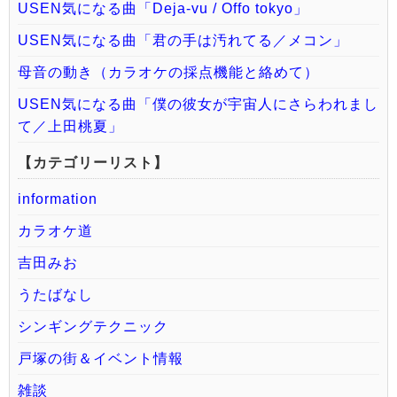
USEN気になる曲「Deja-vu / Offo tokyo」
USEN気になる曲「君の手は汚れてる／メコン」
母音の動き（カラオケの採点機能と絡めて）
USEN気になる曲「僕の彼女が宇宙人にさらわれまし
て／上田桃夏」
【カテゴリーリスト】
information
カラオケ道
吉田みお
うたばなし
シンギングテクニック
戸塚の街＆イベント情報
雑談