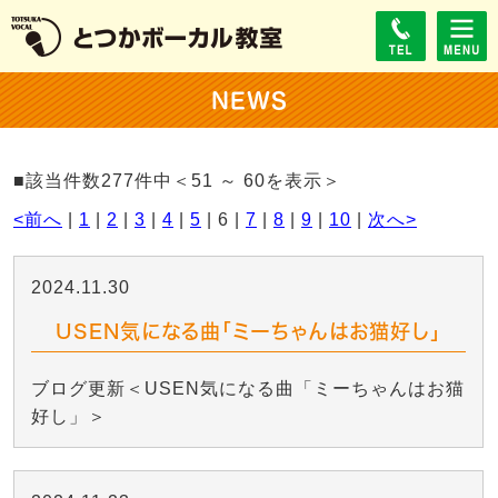
NEWS
■該当件数277件中＜51 ～ 60を表示＞
<前へ
|
1
|
2
|
3
|
4
|
5
| 6 |
7
|
8
|
9
|
10
|
次へ>
2024.11.30
USEN気になる曲「ミーちゃんはお猫好し」
ブログ更新＜USEN気になる曲「ミーちゃんはお猫
好し」＞